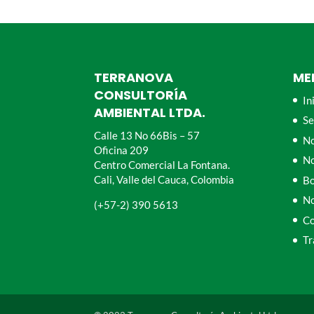
TERRANOVA
ME
CONSULTORÍA
In
AMBIENTAL LTDA.
Se
Calle 13 No 66Bis – 57
No
Oficina 209
N
Centro Comercial La Fontana.
Cali, Valle del Cauca, Colombia
Bo
No
(+57-2) 390 5613
Co
Tr